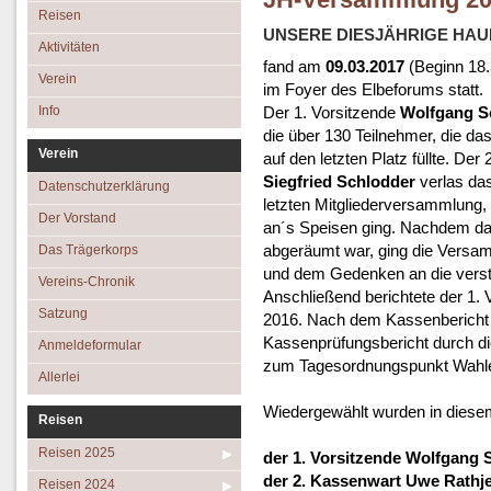
JH-Versammlung 2
Aktivitäten
Das Trägerkorps
Reisen 2023
Reisen
UNSERE DIESJÄHRIGE HA
Verein
Vereins-Chronik
Reisen 2022
Aktivitäten
fand am
09.03.2017
(Beginn 18.
Info
Satzung
Reisen 2019
Verein
im Foyer des Elbeforums statt.
Anmeldeformular
Reisen 2018
Info
Der 1. Vorsitzende
Wolfgang S
die über 130 Teilnehmer, die das
Allerlei
Reisen 2017
Verein
auf den letzten Platz füllte. Der
Reisen 2016
Siegfried Schlodder
verlas das
Datenschutzerklärung
letzten Mitgliederversammlung,
Der Vorstand
an´s Speisen ging. Nachdem da
abgeräumt war, ging die Versam
Das Trägerkorps
und dem Gedenken an die versto
Vereins-Chronik
Anschließend berichtete der 1.
Satzung
2016. Nach dem Kassenberich
Kassenprüfungsbericht durch d
Anmeldeformular
zum Tagesordnungspunkt Wahl
Allerlei
Wiedergewählt wurden in diese
Reisen
Reisen 2025
der 1. Vorsitzende Wolfgang 
der 2. Kassenwart Uwe Rathj
Reisen 2024