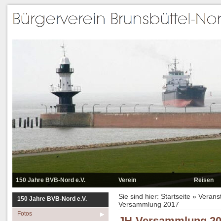
150 Jahre BVB-Nord e.V.
Verein
Reisen
Fotos
Datenschutzerklärung
Reisen 2025
Sie sind hier:
Startseite
»
Verans
150 Jahre BVB-Nord e.V.
Versammlung 2017
Reisen
Der Vorstand
Reisen 2024
Fotos