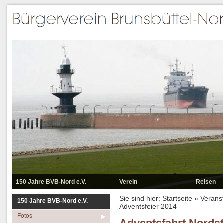
150 Jahre BVB-Nord e.V.
Verein
Reisen
Fotos
Datenschutzerklärung
Reisen 2025
Sie sind hier:
Startseite
»
Verans
150 Jahre BVB-Nord e.V.
Adventsfeier 2014
Reisen
Der Vorstand
Reisen 2024
Fotos