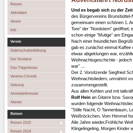
Adventsfahrt Nords
Aktivitäten
Das Trägerkorps
Reisen 2023
Reisen
Und es begab sich zu der Zeit
Verein
Vereins-Chronik
Reisen 2022
Aktivitäten
des Bürgervereins Brunsbüttel-
Info
Satzung
Reisen 2019
Verein
gemeinsam einen schönen 1. Ad
Tore" der "Nordstern" geöffnet;
Anmeldeformular
Reisen 2018
Info
schon einige "Mutige" am Einga
Allerlei
Reisen 2017
Nach einer freundlichen Begrüß
Verein
Reisen 2016
gab es zunächst einmal Kaffee
Datenschutzerklärung
etwas abgeklungen war, erzähl
Der Vorstand
Weihnachtsgeschichte - jedoch n
war" ...
Das Trägerkorps
Der 2. Vorsitzende Siegfried Sch
Vereins-Chronik
Weihnachtsliedern, umrahmt von
zusammengestellt.
Satzung
Aus allen Kehlen und mit tatkrä
Anmeldeformular
Rolf Hein
an Gitarre bzw. Sax
Allerlei
wurden folgende Weihnachtslie
"Stille Nacht, O Tannenbaum, L
Reisen
Weißröckchen, Vom Himmel hoch.
Alle Jahre wieder,Fröhliche Wei
Reisen 2025
Klingelingeling, Morgen Kinder 
Reisen 2024